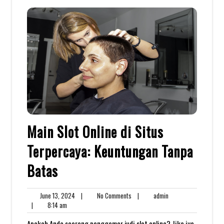
Main Slot Online di Situs
Terpercaya: Keuntungan Tanpa
Batas
June
No
admin
June 13, 2024
|
No Comments
|
admin
8:14
13,
Comments
|
8:14 am
am
2024
Apakah Anda seorang penggemar judi slot online? Jika iya,