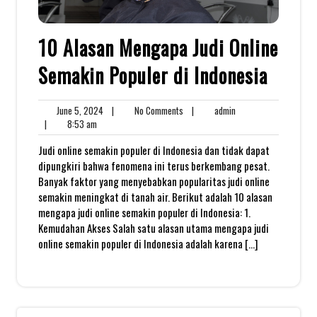
10 Alasan Mengapa Judi Online
Semakin Populer di Indonesia
June
No
admin
June 5, 2024
|
No Comments
|
admin
8:53
5,
Comments
|
8:53 am
am
2024
Judi online semakin populer di Indonesia dan tidak dapat
dipungkiri bahwa fenomena ini terus berkembang pesat.
Banyak faktor yang menyebabkan popularitas judi online
semakin meningkat di tanah air. Berikut adalah 10 alasan
mengapa judi online semakin populer di Indonesia: 1.
Kemudahan Akses Salah satu alasan utama mengapa judi
online semakin populer di Indonesia adalah karena […]