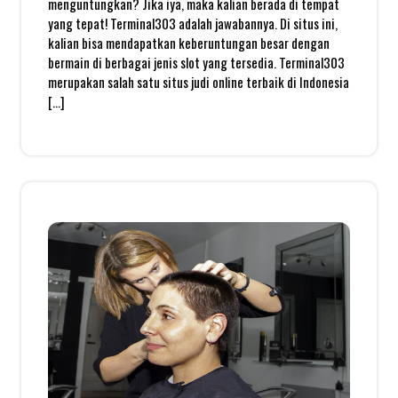
menguntungkan? Jika iya, maka kalian berada di tempat
yang tepat! Terminal303 adalah jawabannya. Di situs ini,
kalian bisa mendapatkan keberuntungan besar dengan
bermain di berbagai jenis slot yang tersedia. Terminal303
merupakan salah satu situs judi online terbaik di Indonesia
[…]