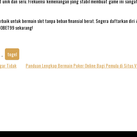
 unik dan seru. Frekuensi kemenangan yang stabil membuat game ini sanga
rbaik untuk bermain slot tanpa beban finansial berat. Segera daftarkan diri
AGOBET99 sekarang!
,
togel
gar Tidak
Panduan Lengkap Bermain Poker Online Bagi Pemula di Situs 