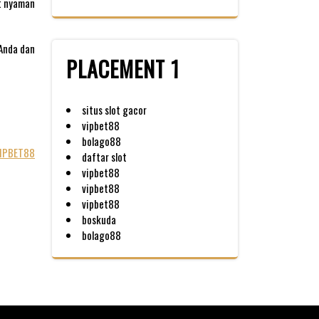
t nyaman
 Anda dan
PLACEMENT 1
situs slot gacor
vipbet88
bolago88
VIPBET88
daftar slot
vipbet88
vipbet88
vipbet88
boskuda
bolago88