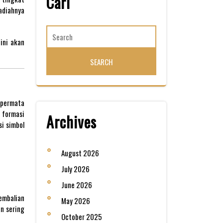
Cari
adiahnya
ini akan
 permata
 formasi
Archives
i simbol
August 2026
July 2026
June 2026
gembalian
May 2026
an sering
October 2025