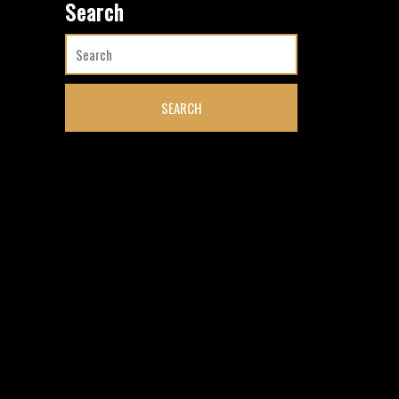
Search