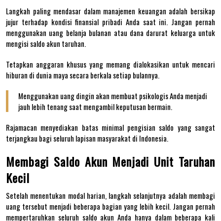
Langkah paling mendasar dalam manajemen keuangan adalah bersikap
jujur terhadap kondisi finansial pribadi Anda saat ini. Jangan pernah
menggunakan uang belanja bulanan atau dana darurat keluarga untuk
mengisi saldo akun taruhan.
Tetapkan anggaran khusus yang memang dialokasikan untuk mencari
hiburan di dunia maya secara berkala setiap bulannya.
Menggunakan uang dingin akan membuat psikologis Anda menjadi
jauh lebih tenang saat mengambil keputusan bermain.
Rajamacan menyediakan batas minimal pengisian saldo yang sangat
terjangkau bagi seluruh lapisan masyarakat di Indonesia.
Membagi Saldo Akun Menjadi Unit Taruhan
Kecil
Setelah menentukan modal harian, langkah selanjutnya adalah membagi
uang tersebut menjadi beberapa bagian yang lebih kecil. Jangan pernah
mempertaruhkan seluruh saldo akun Anda hanya dalam beberapa kali