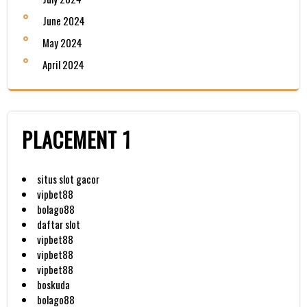
June 2024
May 2024
April 2024
PLACEMENT 1
situs slot gacor
vipbet88
bolago88
daftar slot
vipbet88
vipbet88
vipbet88
boskuda
bolago88