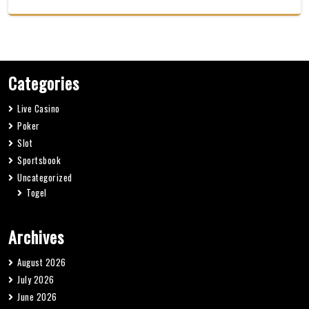
Categories
Live Casino
Poker
Slot
Sportsbook
Uncategorized
Togel
Archives
August 2026
July 2026
June 2026