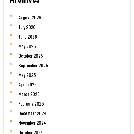
August 2026
July 2026
June 2026
May 2026
October 2025
September 2025
May 2025
April 2025
March 2025
February 2025
December 2024
November 2024
October 2024