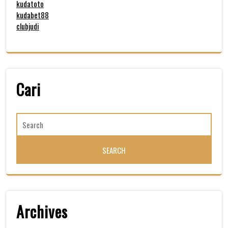
kudatoto
kudabet88
clubjudi
Cari
Archives