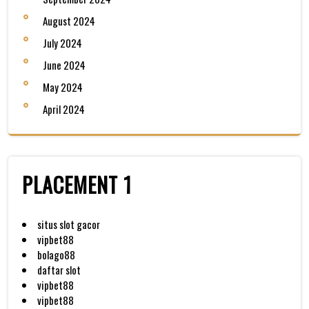
August 2024
July 2024
June 2024
May 2024
April 2024
PLACEMENT 1
situs slot gacor
vipbet88
bolago88
daftar slot
vipbet88
vipbet88