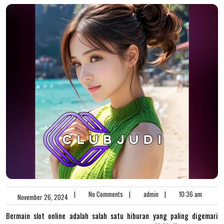
|
No Comments
|
admin
|
10:36 am
November 26, 2024
Bermain slot online adalah salah satu hiburan yang paling digemari