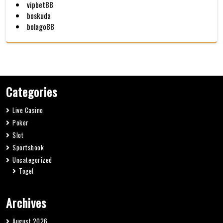
vipbet88
boskuda
bolago88
Categories
Live Casino
Poker
Slot
Sportsbook
Uncategorized
Togel
Archives
August 2026