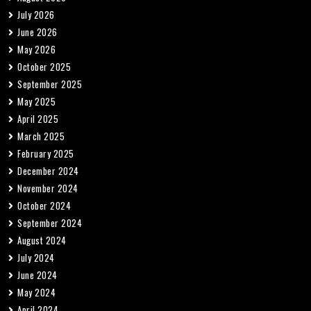
July 2026
June 2026
May 2026
October 2025
September 2025
May 2025
April 2025
March 2025
February 2025
December 2024
November 2024
October 2024
September 2024
August 2024
July 2024
June 2024
May 2024
April 2024