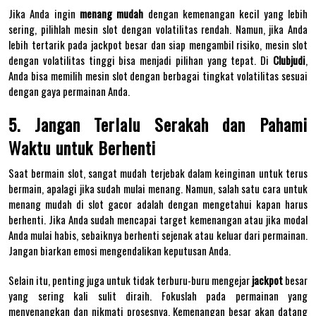
Jika Anda ingin
menang mudah
dengan kemenangan kecil yang lebih
sering, pilihlah mesin slot dengan volatilitas rendah. Namun, jika Anda
lebih tertarik pada jackpot besar dan siap mengambil risiko, mesin slot
dengan volatilitas tinggi bisa menjadi pilihan yang tepat. Di
Clubjudi
,
Anda bisa memilih mesin slot dengan berbagai tingkat volatilitas sesuai
dengan gaya permainan Anda.
5. Jangan Terlalu Serakah dan Pahami
Waktu untuk Berhenti
Saat bermain slot, sangat mudah terjebak dalam keinginan untuk terus
bermain, apalagi jika sudah mulai menang. Namun, salah satu cara untuk
menang mudah di slot gacor adalah dengan mengetahui kapan harus
berhenti. Jika Anda sudah mencapai target kemenangan atau jika modal
Anda mulai habis, sebaiknya berhenti sejenak atau keluar dari permainan.
Jangan biarkan emosi mengendalikan keputusan Anda.
Selain itu, penting juga untuk tidak terburu-buru mengejar
jackpot
besar
yang sering kali sulit diraih. Fokuslah pada permainan yang
menyenangkan dan nikmati prosesnya. Kemenangan besar akan datang