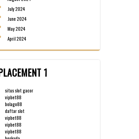
July 2024
June 2024
May 2024
April 2024
PLACEMENT 1
situs slot gacor
vipbet88
bolago88
daftar slot
vipbet88
vipbet88
vipbet88
boskuda