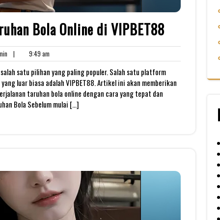
ruhan Bola Online di VIPBET88
admin
9:49
in
|
9:49 am
am
 salah satu pilihan yang paling populer. Salah satu platform
ng luar biasa adalah VIPBET88. Artikel ini akan memberikan
jalanan taruhan bola online dengan cara yang tepat dan
han Bola Sebelum mulai […]