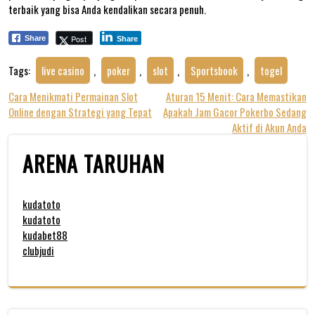
terbaik yang bisa Anda kendalikan secara penuh.
Post
Share
Share
Tags:
live casino
,
poker
,
slot
,
Sportsbook
,
togel
Post
Cara Menikmati Permainan Slot
Aturan 15 Menit: Cara Memastikan
Online dengan Strategi yang Tepat
Apakah Jam Gacor Pokerbo Sedang
navigation
Aktif di Akun Anda
ARENA TARUHAN
kudatoto
kudatoto
kudabet88
clubjudi