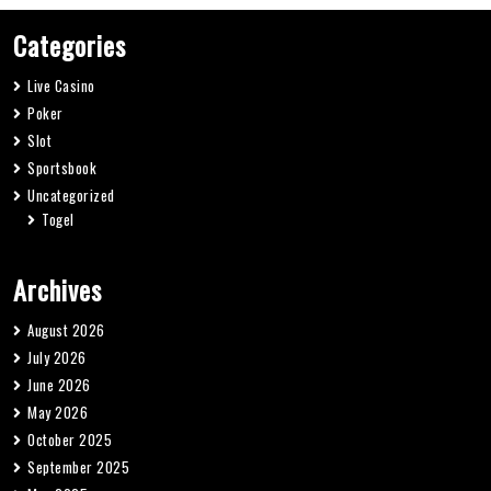
Categories
Live Casino
Poker
Slot
Sportsbook
Uncategorized
Togel
Archives
August 2026
July 2026
June 2026
May 2026
October 2025
September 2025