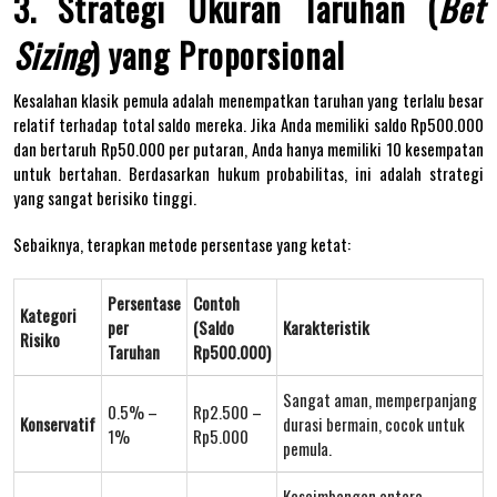
3. Strategi Ukuran Taruhan (
Bet
Sizing
) yang Proporsional
Kesalahan klasik pemula adalah menempatkan taruhan yang terlalu besar
relatif terhadap total saldo mereka. Jika Anda memiliki saldo Rp500.000
dan bertaruh Rp50.000 per putaran, Anda hanya memiliki 10 kesempatan
untuk bertahan. Berdasarkan hukum probabilitas, ini adalah strategi
yang sangat berisiko tinggi.
Sebaiknya, terapkan metode persentase yang ketat:
Persentase
Contoh
Kategori
per
(Saldo
Karakteristik
Risiko
Taruhan
Rp500.000)
Sangat aman, memperpanjang
0.5% –
Rp2.500 –
Konservatif
durasi bermain, cocok untuk
1%
Rp5.000
pemula.
Keseimbangan antara