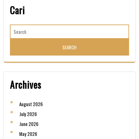
Cari
Archives
August 2026
July 2026
June 2026
May 2026