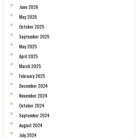
June 2026
May 2026
October 2025
September 2025
May 2025
April 2025
March 2025
February 2025
December 2024
November 2024
October 2024
September 2024
August 2024
July 2024