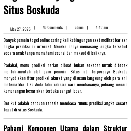
Situs Boskuda
|
No Comments
|
admin
|
4:43 am
May 27, 2026
Banyak pemain togel online sering kali kebingungan saat melihat barisan
angka prediksi di internet. Mereka hanya memasang angka tersebut
secara acak tanpa memahami esensi dan maksud di baliknya.
Padahal, menu prediksi harian dibuat bukan sekadar untuk ditebak
mentah-mentah oleh para pemain. Situs judi terpercaya Boskuda
menyediakan fitur prediksi akurat yang disusun langsung oleh para ahli
matematika. Jika Anda tahu rahasia cara membacanya, peluang meraih
kemenangan besar akan terbuka sangat lebar.
Berikut adalah panduan rahasia membaca rumus prediksi angka secara
tepat di situs Boskuda.
Pahami Komponen Utama dalam Struktur