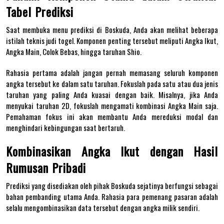
Tabel Prediksi
Saat membuka menu prediksi di Boskuda, Anda akan melihat beberapa
istilah teknis judi togel. Komponen penting tersebut meliputi Angka Ikut,
Angka Main, Colok Bebas, hingga taruhan Shio.
Rahasia pertama adalah jangan pernah memasang seluruh komponen
angka tersebut ke dalam satu taruhan. Fokuslah pada satu atau dua jenis
taruhan yang paling Anda kuasai dengan baik. Misalnya, jika Anda
menyukai taruhan 2D, fokuslah mengamati kombinasi Angka Main saja.
Pemahaman fokus ini akan membantu Anda mereduksi modal dan
menghindari kebingungan saat bertaruh.
Kombinasikan Angka Ikut dengan Hasil
Rumusan Pribadi
Prediksi yang disediakan oleh pihak Boskuda sejatinya berfungsi sebagai
bahan pembanding utama Anda. Rahasia para pemenang pasaran adalah
selalu mengombinasikan data tersebut dengan angka milik sendiri.