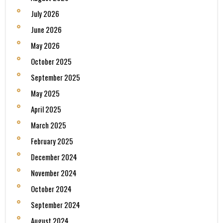
July 2026
June 2026
May 2026
October 2025
September 2025
May 2025
April 2025
March 2025
February 2025
December 2024
November 2024
October 2024
September 2024
August 2024