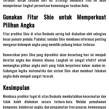
memperbesar tingkat persentase kemenangan taruhan Anda.
Gunakan Fitur Shio untuk Memperkuat
Pilihan Angka
Fitur prediksi Shio di situs Boskuda sering kali diabaikan oleh sebagian
besar pemain pemula. Padahal, ramalan Shio membawa informasi penting
mengenai kelompok angka yang memiliki peluang keluar terbesar.
Konversikan jenis Shio yang diprediksi akan beruntung hari ini menjadi
deretan angka dua dimensi khusus. Langkah ini sangat efektif untuk
memangkas pilihan angka mati yang tidak berpotensi keluar malam ini.
Gabungan logika matematika dan sistem Shio akan membuat tebakan
angka Anda menjadi sangat terarah.
Kesimpulan
Membaca prediksi togel di situs Boskuda membutuhkan kecermatan dan
tidak boleh dilakukan secara terburu-buru. Melalui pemahaman
komponen, kolaborasi angka, dan pengamatan tren pasaran, kemenangan