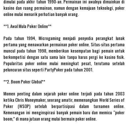
dimulai pada akhir tahun 1990-an. Permainan ini awalnya dimainkan di
kasino dan ruang permainan, namun dengan kemajuan teknologi, poker
online mulai menarik perhatian banyak orang.
**1. Awal Mula Poker Online**
Pada tahun 1994, Microgaming menjadi penyedia perangkat lunak
pertama yang menawarkan permainan poker online. Situs-situs pertama
muncul pada tahun 1998, memberikan kesempatan bagi pemain untuk
berkompetisi dengan satu sama lain tanpa harus pergi ke kasino fisik.
Popularitas poker online mulai meningkat pesat, terutama setelah
peluncuran situs seperti PartyPoker pada tahun 2001.
**2. Boom Poker Global**
Momen penting dalam sejarah poker online terjadi pada tahun 2003
ketika Chris Moneymaker, seorang amatir, memenangkan World Series of
Poker (WSOP) setelah berpartisipasi dalam turnamen online.
Kemenangan ini menginspirasi banyak pemain baru dan memicu “poker
boom,” di mana jutaan orang mulai bermain poker online.