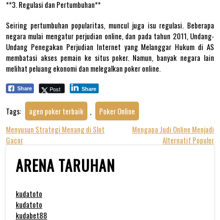
**3. Regulasi dan Pertumbuhan**
Seiring pertumbuhan popularitas, muncul juga isu regulasi. Beberapa
negara mulai mengatur perjudian online, dan pada tahun 2011, Undang-
Undang Penegakan Perjudian Internet yang Melanggar Hukum di AS
membatasi akses pemain ke situs poker. Namun, banyak negara lain
melihat peluang ekonomi dan melegalkan poker online.
Post
Share
Share
Tags:
agen poker terbaik
,
Poker Online
Post
Menyusun Strategi Menang di Slot
Mengapa Judi Online Menjadi
Gacor
Alternatif Populer
navigation
ARENA TARUHAN
kudatoto
kudatoto
kudabet88