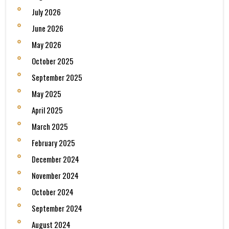
July 2026
June 2026
May 2026
October 2025
September 2025
May 2025
April 2025
March 2025
February 2025
December 2024
November 2024
October 2024
September 2024
August 2024