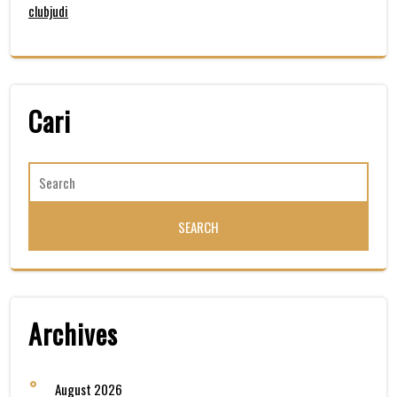
clubjudi
Cari
Archives
August 2026