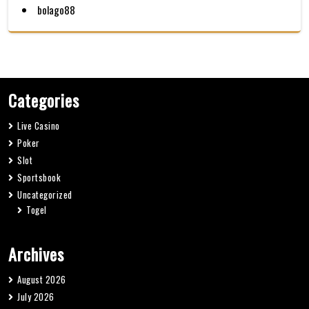
bolago88
Categories
Live Casino
Poker
Slot
Sportsbook
Uncategorized
Togel
Archives
August 2026
July 2026