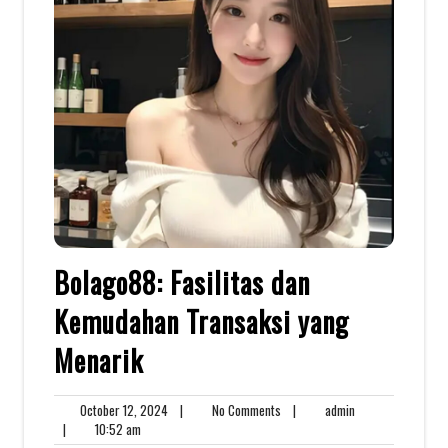
Bolago88: Fasilitas dan
Kemudahan Transaksi yang
Menarik
October
No
admin
October 12, 2024
|
No Comments
|
admin
10:52
12,
Comments
|
10:52 am
am
2024