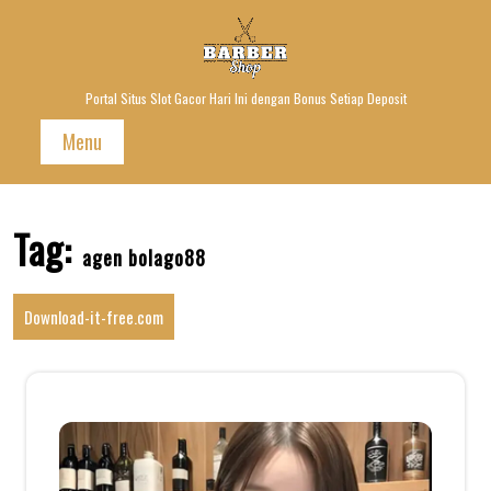
Skip
to
content
Portal Situs Slot Gacor Hari Ini dengan Bonus Setiap Deposit
Menu
Tag:
agen bolago88
Download-it-free.com