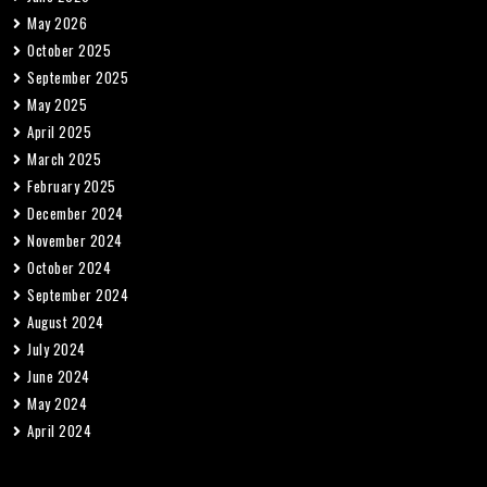
May 2026
October 2025
September 2025
May 2025
April 2025
March 2025
February 2025
December 2024
November 2024
October 2024
September 2024
August 2024
July 2024
June 2024
May 2024
April 2024