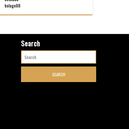
bolago88
Search