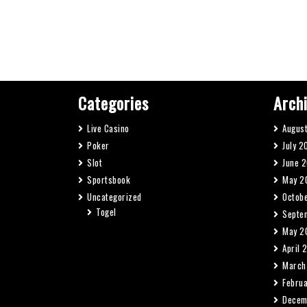
Categories
Arch
Live Casino
Augus
Poker
July 2
Slot
June 
Sportsbook
May 2
Uncategorized
Octob
Togel
Septe
May 2
April 
March
Febru
Decem