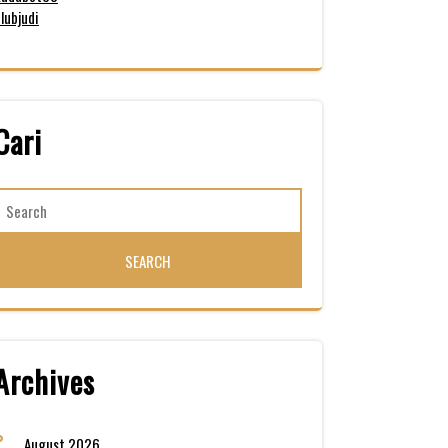
lubjudi
Cari
Archives
August 2026