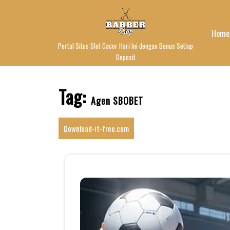
Skip
to
content
Home
Portal Situs Slot Gacor Hari Ini dengan Bonus Setiap
Deposit
Tag:
Agen SBOBET
Download-it-free.com