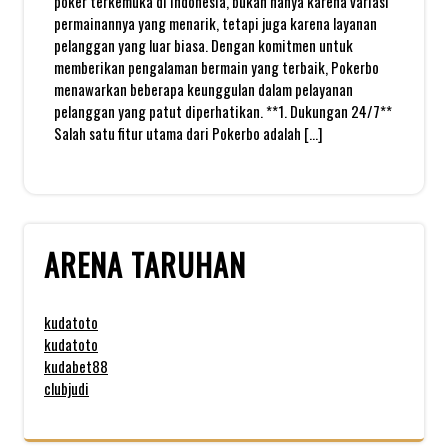
poker terkemuka di Indonesia, bukan hanya karena variasi
permainannya yang menarik, tetapi juga karena layanan
pelanggan yang luar biasa. Dengan komitmen untuk
memberikan pengalaman bermain yang terbaik, Pokerbo
menawarkan beberapa keunggulan dalam pelayanan
pelanggan yang patut diperhatikan. **1. Dukungan 24/7**
Salah satu fitur utama dari Pokerbo adalah […]
ARENA TARUHAN
kudatoto
kudatoto
kudabet88
clubjudi