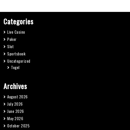
Categories
Live Casino
Poker
Slot
Sportsbook
Uncategorized
Togel
Archives
August 2026
July 2026
June 2026
May 2026
October 2025