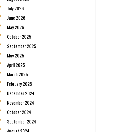
July 2026
June 2026
May 2026
October 2025
September 2025
May 2025
April 2025
March 2025
February 2025
December 2024
November 2024
October 2024
September 2024
August 2024