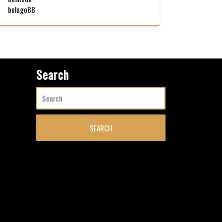
bolago88
Search