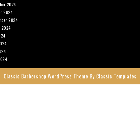
ber 2024
er 2024
mber 2024
t 2024
024
2024
024
2024
Classic Barbershop WordPress Theme
By Classic Templates