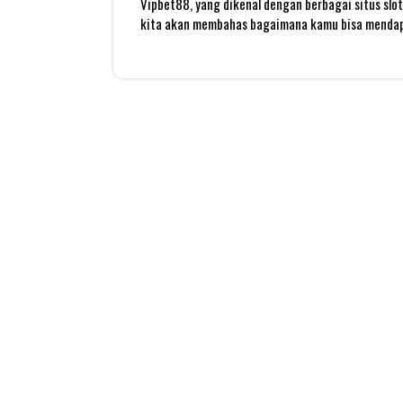
Vipbet88, yang dikenal dengan berbagai situs slot
kita akan membahas bagaimana kamu bisa menda