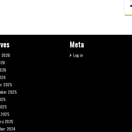
ives
Meta
t 2026
Log in
026
2026
026
er 2025
mber 2025
025
2025
 2025
ary 2025
ber 2024