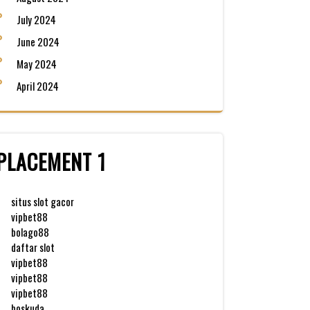
July 2024
June 2024
May 2024
April 2024
PLACEMENT 1
situs slot gacor
vipbet88
bolago88
daftar slot
vipbet88
vipbet88
vipbet88
boskuda