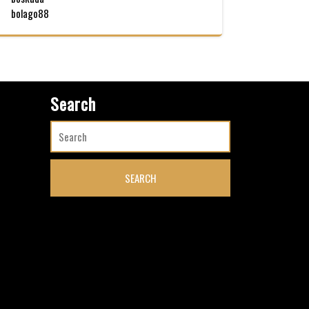
bolago88
Search