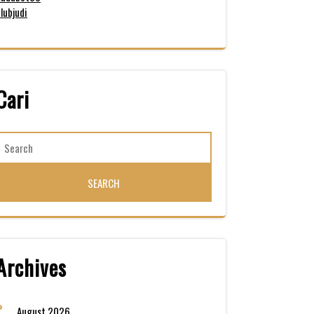
lubjudi
Cari
Archives
August 2026