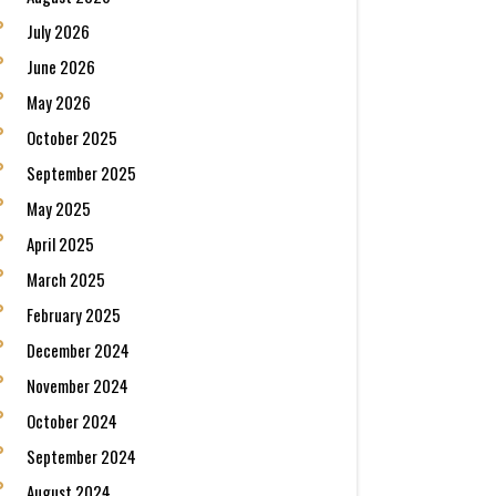
July 2026
June 2026
May 2026
October 2025
September 2025
May 2025
April 2025
March 2025
February 2025
December 2024
November 2024
October 2024
September 2024
August 2024