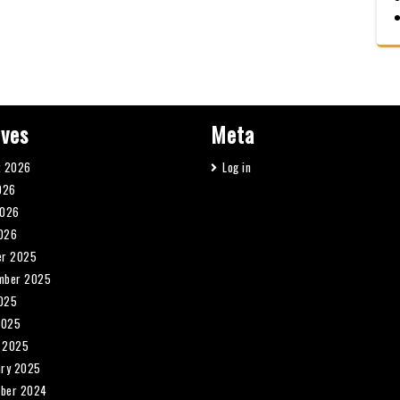
ives
Meta
t 2026
Log in
026
2026
026
er 2025
mber 2025
025
2025
 2025
ary 2025
ber 2024