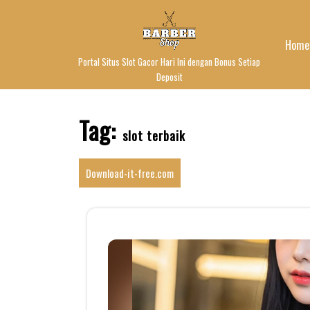
Skip
to
content
Home
Portal Situs Slot Gacor Hari Ini dengan Bonus Setiap
Deposit
Tag:
slot terbaik
Download-it-free.com