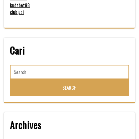
kudabet88
clubjudi
Cari
Archives