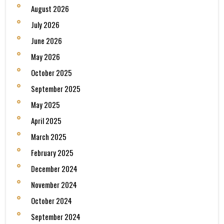
August 2026
July 2026
June 2026
May 2026
October 2025
September 2025
May 2025
April 2025
March 2025
February 2025
December 2024
November 2024
October 2024
September 2024