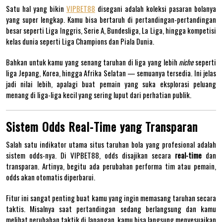
Satu hal yang bikin
VIPBET88
disegani adalah koleksi pasaran bolanya
yang super lengkap. Kamu bisa bertaruh di pertandingan-pertandingan
besar seperti Liga Inggris, Serie A, Bundesliga, La Liga, hingga kompetisi
kelas dunia seperti Liga Champions dan Piala Dunia.
Bahkan untuk kamu yang senang taruhan di liga yang lebih
niche
seperti
liga Jepang, Korea, hingga Afrika Selatan — semuanya tersedia. Ini jelas
jadi nilai lebih, apalagi buat pemain yang suka eksplorasi peluang
menang di liga-liga kecil yang sering luput dari perhatian publik.
Sistem Odds Real-Time yang Transparan
Salah satu indikator utama situs taruhan bola yang profesional adalah
sistem odds-nya. Di VIPBET88, odds disajikan secara
real-time
dan
transparan. Artinya, begitu ada perubahan performa tim atau pemain,
odds akan otomatis diperbarui.
Fitur ini sangat penting buat kamu yang ingin memasang taruhan secara
taktis. Misalnya saat pertandingan sedang berlangsung dan kamu
melihat perubahan taktik di lapangan, kamu bisa langsung menyesuaikan