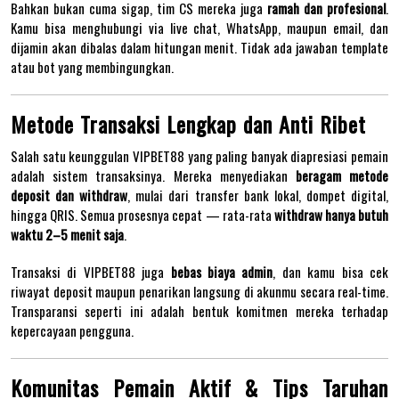
Bahkan bukan cuma sigap, tim CS mereka juga
ramah dan profesional
.
Kamu bisa menghubungi via live chat, WhatsApp, maupun email, dan
dijamin akan dibalas dalam hitungan menit. Tidak ada jawaban template
atau bot yang membingungkan.
Metode Transaksi Lengkap dan Anti Ribet
Salah satu keunggulan VIPBET88 yang paling banyak diapresiasi pemain
adalah sistem transaksinya. Mereka menyediakan
beragam metode
deposit dan withdraw
, mulai dari transfer bank lokal, dompet digital,
hingga QRIS. Semua prosesnya cepat — rata-rata
withdraw hanya butuh
waktu 2–5 menit saja
.
Transaksi di VIPBET88 juga
bebas biaya admin
, dan kamu bisa cek
riwayat deposit maupun penarikan langsung di akunmu secara real-time.
Transparansi seperti ini adalah bentuk komitmen mereka terhadap
kepercayaan pengguna.
Komunitas Pemain Aktif & Tips Taruhan