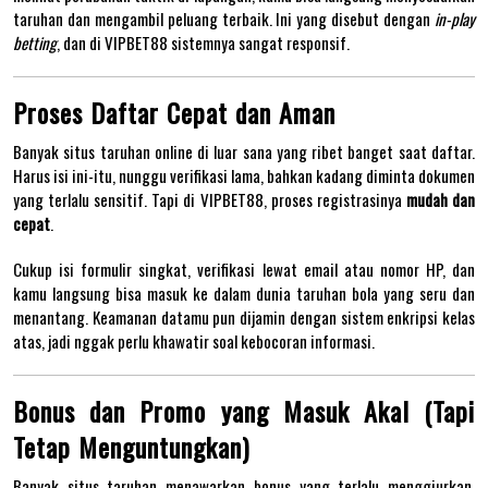
taruhan dan mengambil peluang terbaik. Ini yang disebut dengan
in-play
betting
, dan di VIPBET88 sistemnya sangat responsif.
Proses Daftar Cepat dan Aman
Banyak situs taruhan online di luar sana yang ribet banget saat daftar.
Harus isi ini-itu, nunggu verifikasi lama, bahkan kadang diminta dokumen
yang terlalu sensitif. Tapi di VIPBET88, proses registrasinya
mudah dan
cepat
.
Cukup isi formulir singkat, verifikasi lewat email atau nomor HP, dan
kamu langsung bisa masuk ke dalam dunia taruhan bola yang seru dan
menantang. Keamanan datamu pun dijamin dengan sistem enkripsi kelas
atas, jadi nggak perlu khawatir soal kebocoran informasi.
Bonus dan Promo yang Masuk Akal (Tapi
Tetap Menguntungkan)
Banyak situs taruhan menawarkan bonus yang terlalu menggiurkan,