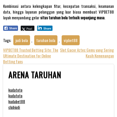
Kombinasi antara kelengkapan fitur, kecepatan transaksi, keamanan
data, hingga layanan pelanggan yang luar biasa membuat VIPBET88
layak menyandang gelar
situs taruhan bola terbaik sepanjang masa
.
Post
Share
Share
Tags:
judi bola
,
taruhan bola
,
vipbet88
Post
VIPBET88 Trusted Betting Site: The
Slot Gacor Aztec Gems yang Sering
Ultimate Destination for Online
Kasih Kemenangan
navigation
Betting Fans
ARENA TARUHAN
kudatoto
kudatoto
kudabet88
clubjudi