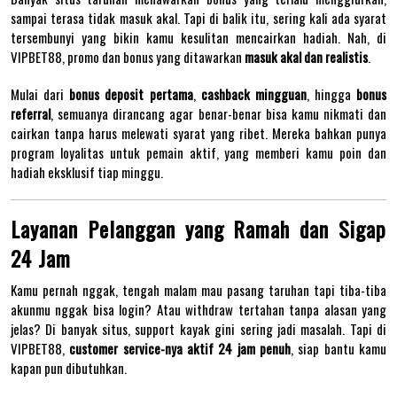
sampai terasa tidak masuk akal. Tapi di balik itu, sering kali ada syarat
tersembunyi yang bikin kamu kesulitan mencairkan hadiah. Nah, di
VIPBET88, promo dan bonus yang ditawarkan
masuk akal dan realistis
.
Mulai dari
bonus deposit pertama
,
cashback mingguan
, hingga
bonus
referral
, semuanya dirancang agar benar-benar bisa kamu nikmati dan
cairkan tanpa harus melewati syarat yang ribet. Mereka bahkan punya
program loyalitas untuk pemain aktif, yang memberi kamu poin dan
hadiah eksklusif tiap minggu.
Layanan Pelanggan yang Ramah dan Sigap
24 Jam
Kamu pernah nggak, tengah malam mau pasang taruhan tapi tiba-tiba
akunmu nggak bisa login? Atau withdraw tertahan tanpa alasan yang
jelas? Di banyak situs, support kayak gini sering jadi masalah. Tapi di
VIPBET88,
customer service-nya aktif 24 jam penuh
, siap bantu kamu
kapan pun dibutuhkan.