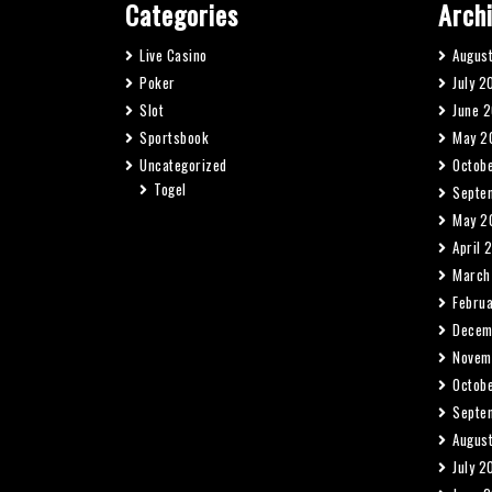
Categories
Arch
Live Casino
Augus
Poker
July 2
Slot
June 
Sportsbook
May 2
Uncategorized
Octob
Togel
Septe
May 2
April 
March
Febru
Decem
Novem
Octob
Septe
Augus
July 2