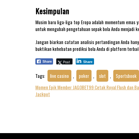
Kesimpulan
Musim baru liga-liga top Eropa adalah momentum emas ya
untuk mengubah pengetahuan sepak bola Anda menjadi k
Jangan biarkan catatan analisis pertandingan Anda hanya
buktikan kehebatan prediksi bola Anda di platform terbai
Post
Share
Share
Tags:
live casino
,
poker
,
slot
,
Sportsbook
Post
Momen Epik Member JAGOBET99 Cetak Royal Flush dan B
Jackpot
navigation