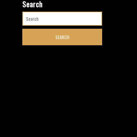
Search