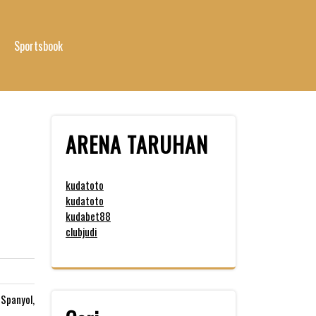
Sportsbook
ARENA TARUHAN
kudatoto
kudatoto
kudabet88
clubjudi
 Spanyol,