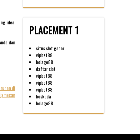
ng ideal
PLACEMENT 1
 Anda dan
situs slot gacor
vipbet88
bolago88
daftar slot
vipbet88
vipbet88
ruhan di
vipbet88
jamacan
boskuda
bolago88