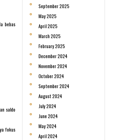
September 2025
May 2025
da bebas
April 2025
March 2025
February 2025
December 2024
November 2024
October 2024
September 2024
August 2024
July 2024
an saldo
June 2024
May 2024
ya fokus
April 2024