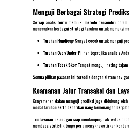
Menguji Berbagai Strategi Prediks
Setiap analis tentu memiliki metode tersendiri dalam
menerapkan berbagai strategi taruhan untuk memaksimalk
Taruhan Handicap:
Sangat cocok untuk menguji pred
Taruhan Over/Under:
Pilihan tepat jika analisis And
Taruhan Tebak Skor:
Tempat menguji insting tajam 
Semua pilihan pasaran ini tersedia dengan sistem naviga
Keamanan Jalur Transaksi dan Lay
Kenyamanan dalam menguji prediksi juga didukung oleh 
modal taruhan serta penarikan uang kemenangan berjalan
Tim layanan pelanggan siap mendampingi aktivitas anal
membaca statistik tanpa perlu mengkhawatirkan kendala 