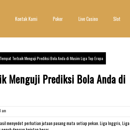
Kontak Kami
Poker
Live Casino
Slot
Tempat Terbaik Menguji Prediksi Bola Anda di Musim Liga Top Eropa
k Menguji Prediksi Bola Anda di
3 am
asil menyedot perhatian jutaan pasang mata setiap pekan. Liga Inggris, Liga
g penuh dengan kejutan besar.